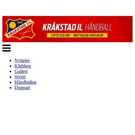
Veksle
navigasjon
Nyheter
Klubben
Galleri
Styret
Håndballag
Dugnad