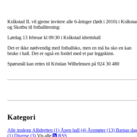
Kråkstad IL vil gjerne invitere alle 6-åringer (født i 2010) i Kråksta
og Skotbu til fotballtrening:
Lørdag 13 februar kl 09:30 i Kråkstad idrettshall
Det er ikke nødvendig med fotballsko, men en må ha sko en kan
bruke i hall. Det er også en fordel med et par leggskinn.
Spørsmål kan rettes til Kristian Wilhelmsen på 924 30 480
Kategori
Alle innlegg
Allidretten (1)
Åpen hall (4)
Årsmøter (13)
Barnas da
(1)
Diverse (3)
Vis alle
RSS