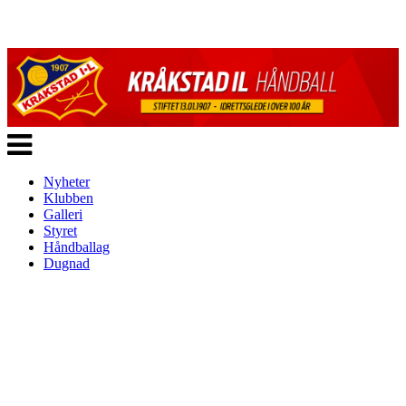
Veksle
navigasjon
Nyheter
Klubben
Galleri
Styret
Håndballag
Dugnad