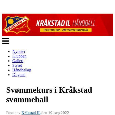
Veksle
navigasjon
Nyheter
Klubben
Galleri
Styret
Håndballag
Dugnad
Svømmekurs i Kråkstad
svømmehall
Postet av
Kråkstad IL
den
19. sep 2022