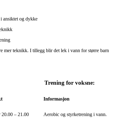
 i ansiktet og dykke
eknikk
ening
r teknikk. I tillegg blir det lek i vann for større barn
Trening for voksne:
kt
Informasjon
 20.00 – 21.00
Aerobic og styrketrening i vann.