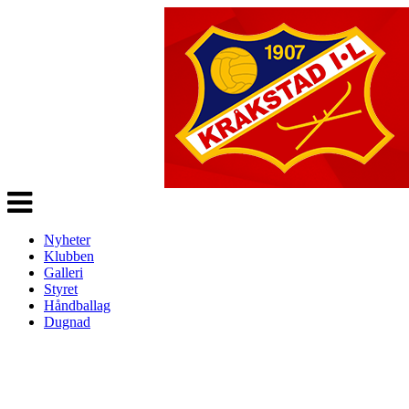
Veksle
navigasjon
Nyheter
Klubben
Galleri
Styret
Håndballag
Dugnad