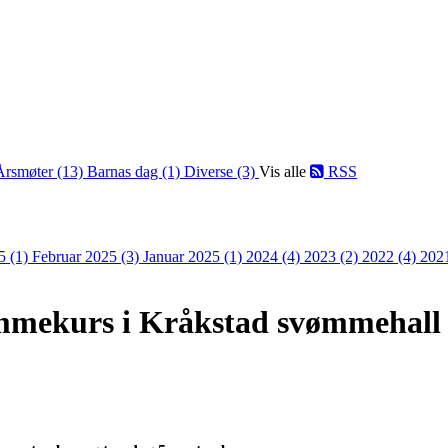
Årsmøter (13)
Barnas dag (1)
Diverse (3)
Vis alle
RSS
5 (1)
Februar 2025 (3)
Januar 2025 (1)
2024 (4)
2023 (2)
2022 (4)
202
mmekurs i Kråkstad svømmehall