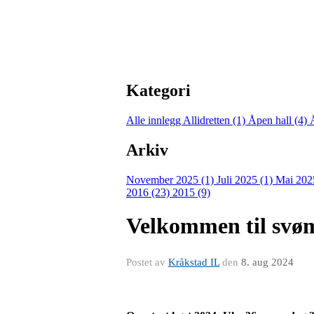
Kategori
Alle innlegg
Allidretten (1)
Åpen hall (4)
Arkiv
November 2025 (1)
Juli 2025 (1)
Mai 202
2016 (23)
2015 (9)
Velkommen til svø
Postet av
Kråkstad IL
den
8. aug 2024