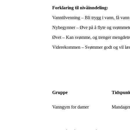
Forklaring til nivåinndeling:
Vanntilvenning – Bli trygg i vann, få vann
Nybegynner – Øve på å flyte og svømmet
Øvet – Kan svømme, og trenger mengdetr
Viderekommen – Svømmer godt og vil lære me
Gruppe
Tidspun
Vanngym for damer
Mandager