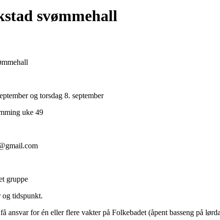
kstad svømmehall
vømmehall
eptember og torsdag 8. september
vømming uke 49
87@gmail.com
et gruppe
 og tidspunkt.
å ansvar for én eller flere vakter på Folkebadet (åpent basseng på lørdage