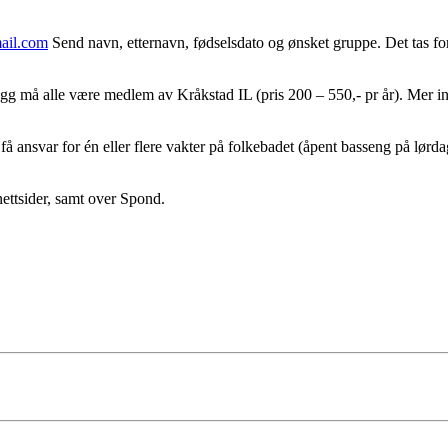
ail.com
Send navn, etternavn, fødselsdato og ønsket gruppe. Det tas f
llegg må alle være medlem av Kråkstad IL (pris 200 – 550,- pr år). Mer i
 ansvar for én eller flere vakter på folkebadet (åpent basseng på lørdage
ettsider, samt over Spond.