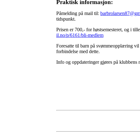
Praktisk informasjon:
Påmelding på mail til:
barbrolarsen87@gm
tidspunkt.
Prisen er 700,- for høstsemesteret, og i ti
il.no/p/6161/bli-medlem
Foresatte til barn på svømmeopplæring vil få
forbindelse med dette.
Info og oppdateringer gjøres på klubbens n