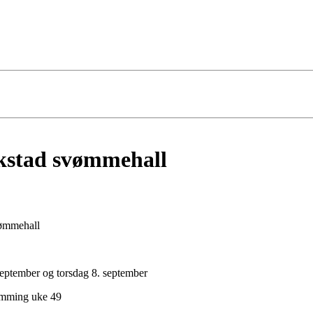
kstad svømmehall
vømmehall
eptember og torsdag 8. september
vømming uke 49