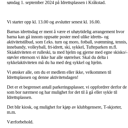
søndag 1. september 2024 på Idrettsplassen i Kråkstad.
Vi starter opp kl. 13.00 og avslutter senest kl. 16.00.
Barnas idrettsdag er ment å være et uhøytidelig arrangement hvor
barna kan gå innom oppsatte poster med ulike idretts- og
aktivitetstilbud, som f.eks. turn og moro, fotball, svømming, tennis,
innebandy, volleyball, fri-idrett, ski, sykkel, Tufteparken m.fl.
Skiaktiviteten er rulleski, ta med hjelm og gjerne med egne skisko/-
støvler ettersom vi ikke har alle størrelser. Skal du delta i
sykkelaktiviteten må du ha med deg sykkel og hjelm.
Vi ønsker alle, om du er medlem eller ikke, velkommen til
Idrettsplassen og denne aktivitetsdagen!
Det er et begrenset antall parkeringsplasser, vi oppfordrer derfor de
som bor nærmest og har mulighet for det til å gå eller sykle til
Idrettsplassen.
Det blir kiosk, og mulighet for kjøp av klubbgensere, T-skjorter,
m.m.
Værforbehold.