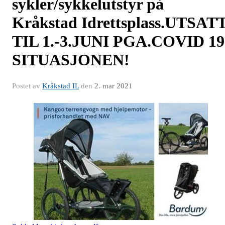
sykler/sykkelutstyr på
Kråkstad Idrettsplass.UTSAT
TIL 1.-3.JUNI PGA.COVID 19
SITUASJONEN!
Postet av
Kråkstad IL
den
2. mar 2021