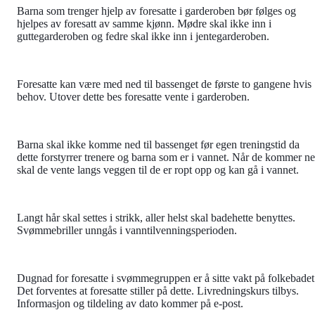
Barna som trenger hjelp av foresatte i garderoben bør følges og
hjelpes av foresatt av samme kjønn. Mødre skal ikke inn i
guttegarderoben og fedre skal ikke inn i jentegarderoben.
Foresatte kan være med ned til bassenget de første to gangene hvis
behov. Utover dette bes foresatte vente i garderoben.
Barna skal ikke komme ned til bassenget før egen treningstid da
dette forstyrrer trenere og barna som er i vannet. Når de kommer n
skal de vente langs veggen til de er ropt opp og kan gå i vannet.
Langt hår skal settes i strikk, aller helst skal badehette benyttes.
Svømmebriller unngås i vanntilvenningsperioden.
Dugnad for foresatte i svømmegruppen er å sitte vakt på folkebadet
Det forventes at foresatte stiller på dette. Livredningskurs tilbys.
Informasjon og tildeling av dato kommer på e-post.