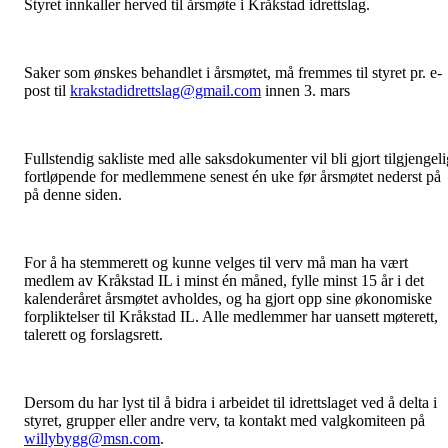
Styret innkaller herved til årsmøte i Kråkstad idrettslag.
Saker som ønskes behandlet i årsmøtet, må fremmes til styret pr. e-
post til
krakstadidrettslag@gmail.com
innen 3. mars
Fullstendig sakliste med alle saksdokumenter vil bli gjort tilgjengeli
fortløpende for medlemmene senest én uke før årsmøtet nederst på
på denne siden.
For å ha stemmerett og kunne velges til verv må man ha vært
medlem av Kråkstad IL i minst én måned, fylle minst 15 år i det
kalenderåret årsmøtet avholdes, og ha gjort opp sine økonomiske
forpliktelser til Kråkstad IL. Alle medlemmer har uansett møterett,
talerett og forslagsrett.
Dersom du har lyst til å bidra i arbeidet til idrettslaget ved å delta i
styret, grupper eller andre verv, ta kontakt med valgkomiteen på
willybygg@msn.com
.