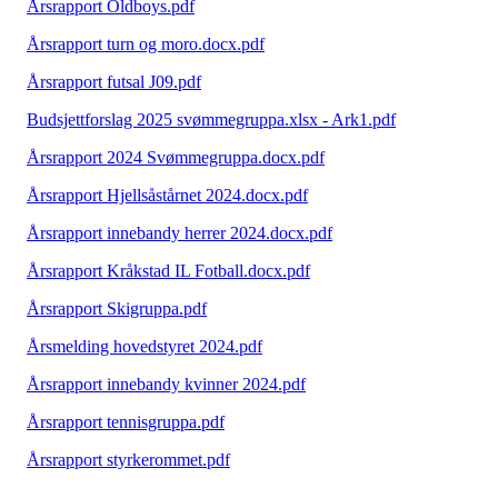
Årsrapport Oldboys.pdf
Årsrapport turn og moro.docx.pdf
Årsrapport futsal J09.pdf
Budsjettforslag 2025 svømmegruppa.xlsx - Ark1.pdf
Årsrapport 2024 Svømmegruppa.docx.pdf
Årsrapport Hjellsåstårnet 2024.docx.pdf
Årsrapport innebandy herrer 2024.docx.pdf
Årsrapport Kråkstad IL Fotball.docx.pdf
Årsrapport Skigruppa.pdf
Årsmelding hovedstyret 2024.pdf
Årsrapport innebandy kvinner 2024.pdf
Årsrapport tennisgruppa.pdf
Årsrapport styrkerommet.pdf