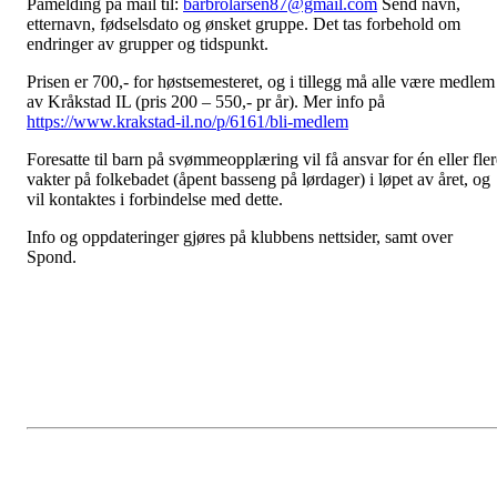
Påmelding på mail til:
barbrolarsen87@gmail.com
Send navn,
etternavn, fødselsdato og ønsket gruppe. Det tas forbehold om
endringer av grupper og tidspunkt.
Prisen er 700,- for høstsemesteret, og i tillegg må alle være medlem
av Kråkstad IL (pris 200 – 550,- pr år). Mer info på
https://www.krakstad-il.no/p/6161/bli-medlem
Foresatte til barn på svømmeopplæring vil få ansvar for én eller fler
vakter på folkebadet (åpent basseng på lørdager) i løpet av året, og
vil kontaktes i forbindelse med dette.
Info og oppdateringer gjøres på klubbens nettsider, samt over
Spond.