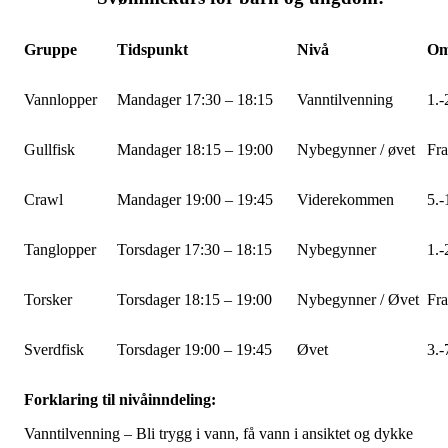
Gruppe
Tidspunkt
Nivå
Omt
Vannlopper
Mandager 17:30 – 18:15
Vanntilvenning
1.-
Gullfisk
Mandager 18:15 – 19:00
Nybegynner / øvet
Fra
Crawl
Mandager 19:00 – 19:45
Viderekommen
5.-
Tanglopper
Torsdager 17:30 – 18:15
Nybegynner
1.-
Torsker
Torsdager 18:15 – 19:00
Nybegynner / Øvet
Fra
Sverdfisk
Torsdager 19:00 – 19:45
Øvet
3.-
Forklaring til nivåinndeling:
Vanntilvenning – Bli trygg i vann, få vann i ansiktet og dykke