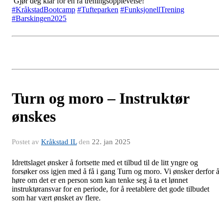
Gjør deg klar for en rå treningsopplevelse!
#KråkstadBootcamp
#Tufteparken
#FunksjonellTrening
#Barskingen2025
Turn og moro – Instruktør
ønskes
Postet av
Kråkstad IL
den
22. jan 2025
Idrettslaget ønsker å fortsette med et tilbud til de litt yngre og
forsøker oss igjen med å få i gang Turn og moro. Vi ønsker derfor 
høre om det er en person som kan tenke seg å ta et lønnet
instruktøransvar for en periode, for å reetablere det gode tilbudet
som har vært ønsket av flere.