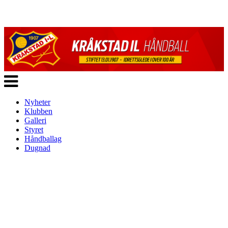
Veksle
navigasjon
Nyheter
Klubben
Galleri
Styret
Håndballag
Dugnad