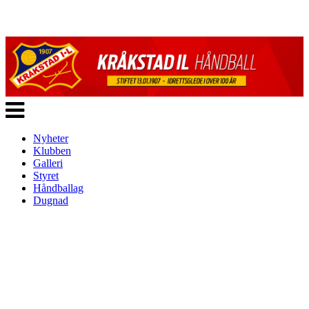
Veksle
navigasjon
Nyheter
Klubben
Galleri
Styret
Håndballag
Dugnad